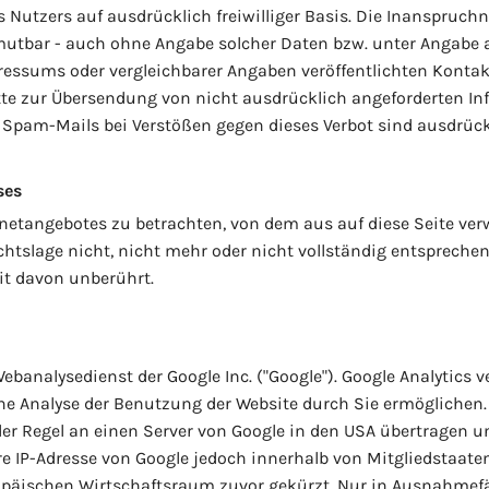
des Nutzers auf ausdrücklich freiwilliger Basis. Die Inanspr
umutbar - auch ohne Angabe solcher Daten bzw. unter Angabe
essums oder vergleichbarer Angaben veröffentlichten Kontakt
 zur Übersendung von nicht ausdrücklich angeforderten Info
 Spam-Mails bei Verstößen gegen dieses Verbot sind ausdrück
ses
rnetangebotes zu betrachten, von dem aus auf diese Seite verw
tslage nicht, nicht mehr oder nicht vollständig entsprechen s
it davon unberührt.
banalysedienst der Google Inc. ("Google"). Google Analytics ve
ne Analyse der Benutzung der Website durch Sie ermöglichen.
er Regel an einen Server von Google in den USA übertragen und
re IP-Adresse von Google jedoch innerhalb von Mitgliedstaat
ischen Wirtschaftsraum zuvor gekürzt. Nur in Ausnahmefälle