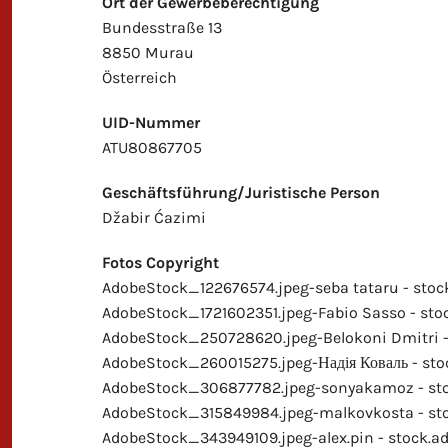
Ort der Gewerbeberechtigung
Bundesstraße 13
8850 Murau
Österreich
UID-Nummer
ATU80867705
Geschäftsführung/Juristische Person
Džabir Ćazimi
Fotos Copyright
AdobeStock_122676574.jpeg-seba tataru - sto
AdobeStock_1721602351.jpeg-Fabio Sasso - sto
AdobeStock_250728620.jpeg-Belokoni Dmitri -
AdobeStock_260015275.jpeg-Надія Коваль - st
AdobeStock_306877782.jpeg-sonyakamoz - st
AdobeStock_315849984.jpeg-malkovkosta - st
AdobeStock_343949109.jpeg-alex.pin - stock.a