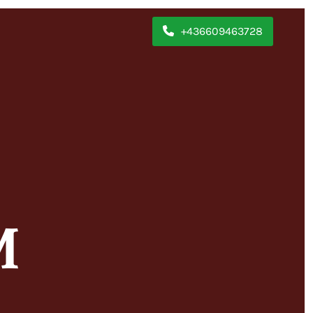
+436609463728
M