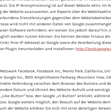
zt. Die IP-Anonymisierung ist auf dieser Website aktiv. Im A
g der Website auszuwerten, um Reports über die Websiteakt
erbundene Dienstleistungen gegenüber dem Websitebetreiber
dresse wird nicht mit anderen Daten von Google zusammengef
wser-Software verhindern; wir weisen Sie jedoch darauf hin, d
nglich werden nutzen können. Sie können darüber hinaus die
inkl. Ihrer IP-Adresse) an Google sowie die Verarbeitung die
er-Plugin herunterladen und installieren:
http://tools.googl
Netzwerk Facebook, Facebook Inc., Menlo Park, California, Uni
r Google Inc., 1600 Amphitheatre Parkway, Mountain View, CA 
e direkte Verbindung zwischen dem Browser des Nutzers und d
esondere Datum und Uhrzeit des Website-Aufrufs und sonstig
 „Like-Button“ bzw. den Google „+1-Button“ anklickt, währen
 bzw. Google weiters möglich, den Besuch auf der Website dem
such der Website erklären Sie sich mit einer derartigen Verw