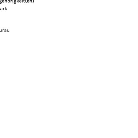
ehörigkeit(en)
ark
urau