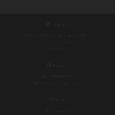
Standort

Ristorante Pizzeria Da Angelo by Patrik
Bundesstraße 13
8850 Murau
Kontakt

+436609463728

patrik.cazimi@gmail.com

Links

Impressum
